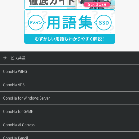
サービス共通
サポートトップ
ConoHa WING
ご契約・お支払い
サポートトップ
ConoHa VPS
よくある質問
ご利用ガイド
サポートトップ
ConoHa for Windows Server
用語集
ConoHa WINGの始め方
ご利用ガイド
サポートトップ
ConoHa for GAME
お問い合わせ
お乗り換えガイド
よくある質問
ご利用ガイド
サポートトップ
ConoHa AI Canvas
よくある質問
APIドキュメントVPS2.0
よくある質問
ご利用ガイド
サポートトップ
ConoHa Pencil