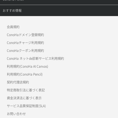
APIドキュメントVPS3.0
APIドキュメントVPS2.0
よくある質問
ご利用ガイド
サポートトップ
おすすめ情報
APIドキュメントVPS3.0
よくある質問
ご利用ガイド
ワプ活
会員規約
よくある質問
マイクラゼミ
ConoHaドメイン登録規約
美雲このは徹底ガイド
ConoHaチャージ利用規約
ConoHaクーポン利用規約
ConoHa ネットde診断サービス利用規約
利用規約(ConoHa AI Canvas)
利用規約(ConoHa Pencil)
契約代理店規約
特定商取引法に基づく表記
資金決済法に基づく表示
サービス品質保証制度(SLA)
お問い合わせ