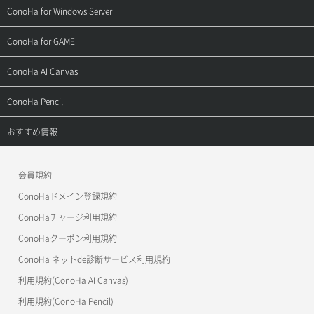
よくある質問
ご利用ガイド
サポートトップ
ConoHa for Windows Server
用語集
ConoHa WINGの始め方
ご利用ガイド
サポートトップ
ConoHa for GAME
お問い合わせ
お乗り換えガイド
よくある質問
ご利用ガイド
サポートトップ
ConoHa AI Canvas
よくある質問
APIドキュメントVPS2.0
よくある質問
ご利用ガイド
サポートトップ
ConoHa Pencil
APIドキュメントVPS3.0
APIドキュメントVPS2.0
よくある質問
ご利用ガイド
サポートトップ
おすすめ情報
APIドキュメントVPS3.0
よくある質問
ご利用ガイド
ワプ活
会員規約
よくある質問
マイクラゼミ
ConoHaドメイン登録規約
美雲このは徹底ガイド
ConoHaチャージ利用規約
ConoHaクーポン利用規約
ConoHa ネットde診断サービス利用規約
利用規約(ConoHa AI Canvas)
利用規約(ConoHa Pencil)