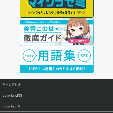
サービス共通
サポートトップ
ConoHa WING
ご契約・お支払い
サポートトップ
ConoHa VPS