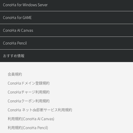
よくある質問
ご利用ガイド
サポートトップ
ConoHa for Windows Server
用語集
ConoHa WINGの始め方
ご利用ガイド
サポートトップ
ConoHa for GAME
お問い合わせ
お乗り換えガイド
よくある質問
ご利用ガイド
サポートトップ
ConoHa AI Canvas
よくある質問
APIドキュメントVPS2.0
よくある質問
ご利用ガイド
サポートトップ
ConoHa Pencil
APIドキュメントVPS3.0
APIドキュメントVPS2.0
よくある質問
ご利用ガイド
サポートトップ
おすすめ情報
APIドキュメントVPS3.0
よくある質問
ご利用ガイド
ワプ活
会員規約
よくある質問
マイクラゼミ
ConoHaドメイン登録規約
美雲このは徹底ガイド
ConoHaチャージ利用規約
ConoHaクーポン利用規約
ConoHa ネットde診断サービス利用規約
利用規約(ConoHa AI Canvas)
利用規約(ConoHa Pencil)