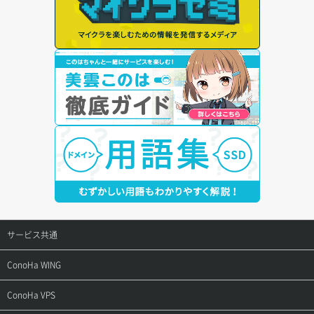
サービス共通
サポートトップ
ConoHa WING
ご契約・お支払い
サポートトップ
ConoHa VPS