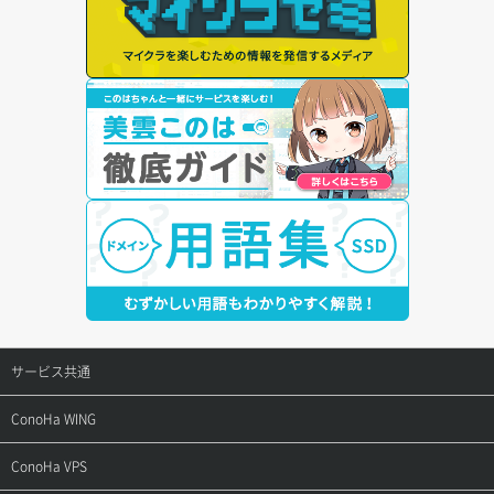
サービス共通
サポートトップ
ConoHa WING
ご契約・お支払い
サポートトップ
ConoHa VPS