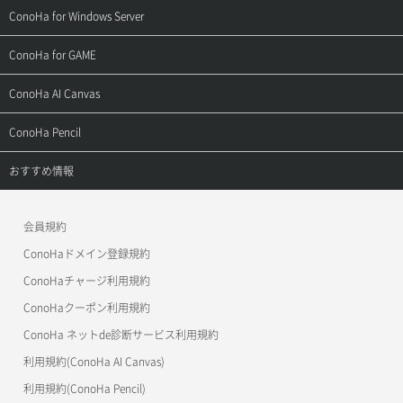
よくある質問
ご利用ガイド
サポートトップ
ConoHa for Windows Server
用語集
ConoHa WINGの始め方
ご利用ガイド
サポートトップ
ConoHa for GAME
お問い合わせ
お乗り換えガイド
よくある質問
ご利用ガイド
サポートトップ
ConoHa AI Canvas
よくある質問
APIドキュメントVPS2.0
よくある質問
ご利用ガイド
サポートトップ
ConoHa Pencil
APIドキュメントVPS3.0
APIドキュメントVPS2.0
よくある質問
ご利用ガイド
サポートトップ
おすすめ情報
APIドキュメントVPS3.0
よくある質問
ご利用ガイド
ワプ活
会員規約
よくある質問
マイクラゼミ
ConoHaドメイン登録規約
美雲このは徹底ガイド
ConoHaチャージ利用規約
ConoHaクーポン利用規約
ConoHa ネットde診断サービス利用規約
利用規約(ConoHa AI Canvas)
利用規約(ConoHa Pencil)