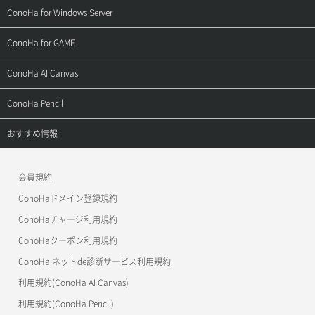
よくある質問
ご利用ガイド
サポートトップ
ConoHa for Windows Server
用語集
ConoHa WINGの始め方
ご利用ガイド
サポートトップ
ConoHa for GAME
お問い合わせ
お乗り換えガイド
よくある質問
ご利用ガイド
サポートトップ
ConoHa AI Canvas
よくある質問
APIドキュメントVPS2.0
よくある質問
ご利用ガイド
サポートトップ
ConoHa Pencil
APIドキュメントVPS3.0
APIドキュメントVPS2.0
よくある質問
ご利用ガイド
サポートトップ
おすすめ情報
APIドキュメントVPS3.0
よくある質問
ご利用ガイド
ワプ活
会員規約
よくある質問
マイクラゼミ
ConoHaドメイン登録規約
美雲このは徹底ガイド
ConoHaチャージ利用規約
ConoHaクーポン利用規約
ConoHa ネットde診断サービス利用規約
利用規約(ConoHa AI Canvas)
利用規約(ConoHa Pencil)