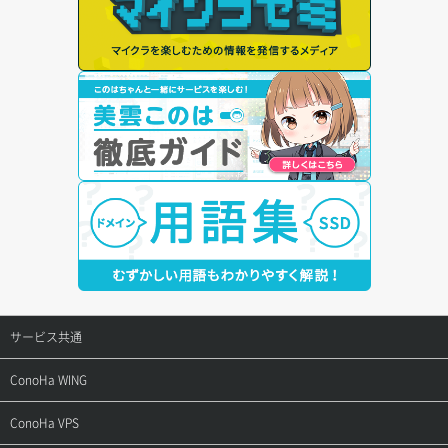
サービス共通
サポートトップ
ConoHa WING
ご契約・お支払い
サポートトップ
ConoHa VPS