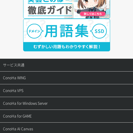
サービス共通
サポートトップ
ConoHa WING
ご契約・お支払い
サポートトップ
ConoHa VPS
よくある質問
ご利用ガイド
サポートトップ
ConoHa for Windows Server
用語集
ConoHa WINGの始め方
ご利用ガイド
サポートトップ
ConoHa for GAME
お問い合わせ
お乗り換えガイド
よくある質問
ご利用ガイド
サポートトップ
ConoHa AI Canvas