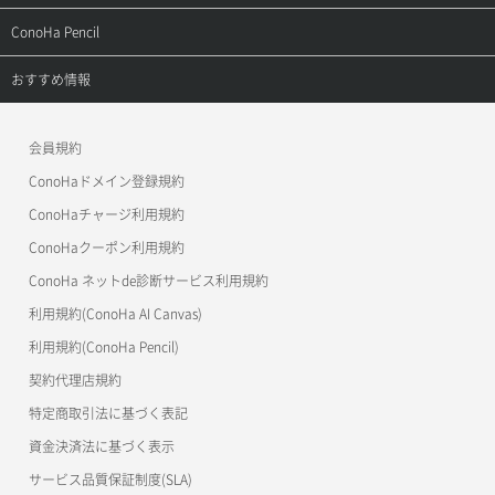
よくある質問
APIドキュメントVPS2.0
よくある質問
ご利用ガイド
サポートトップ
ConoHa Pencil
APIドキュメントVPS3.0
APIドキュメントVPS2.0
よくある質問
ご利用ガイド
サポートトップ
おすすめ情報
APIドキュメントVPS3.0
よくある質問
ご利用ガイド
ワプ活
会員規約
よくある質問
マイクラゼミ
ConoHaドメイン登録規約
美雲このは徹底ガイド
ConoHaチャージ利用規約
ConoHaクーポン利用規約
ConoHa ネットde診断サービス利用規約
利用規約(ConoHa AI Canvas)
利用規約(ConoHa Pencil)
契約代理店規約
特定商取引法に基づく表記
資金決済法に基づく表示
サービス品質保証制度(SLA)