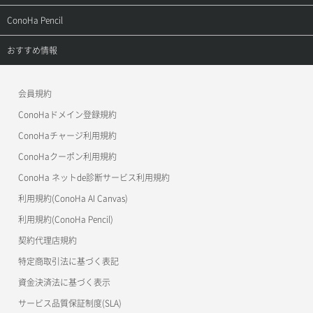
よくある質問
APIドキュメントVPS2.0
よくある質問
ご利用ガイド
サポートトップ
ConoHa Pencil
APIドキュメントVPS3.0
APIドキュメントVPS2.0
よくある質問
ご利用ガイド
サポートトップ
おすすめ情報
APIドキュメントVPS3.0
よくある質問
ご利用ガイド
ワプ活
会員規約
よくある質問
マイクラゼミ
ConoHaドメイン登録規約
美雲このは徹底ガイド
ConoHaチャージ利用規約
ConoHaクーポン利用規約
ConoHa ネットde診断サービス利用規約
利用規約(ConoHa AI Canvas)
利用規約(ConoHa Pencil)
契約代理店規約
特定商取引法に基づく表記
資金決済法に基づく表示
サービス品質保証制度(SLA)