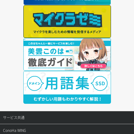
サービス共通
サポートトップ
ConoHa WING