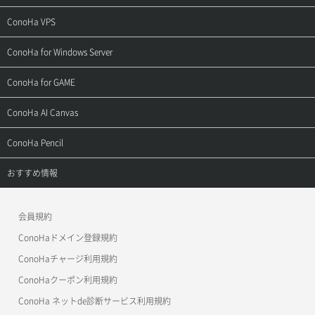
ご契約・お支払い
サポートトップ
ConoHa VPS
よくある質問
ご利用ガイド
サポートトップ
ConoHa for Windows Server
用語集
ConoHa WINGの始め方
ご利用ガイド
サポートトップ
ConoHa for GAME
お問い合わせ
お乗り換えガイド
よくある質問
ご利用ガイド
サポートトップ
ConoHa AI Canvas
よくある質問
APIドキュメントVPS2.0
よくある質問
ご利用ガイド
サポートトップ
ConoHa Pencil
APIドキュメントVPS3.0
APIドキュメントVPS2.0
よくある質問
ご利用ガイド
サポートトップ
おすすめ情報
APIドキュメントVPS3.0
よくある質問
ご利用ガイド
ワプ活
会員規約
よくある質問
マイクラゼミ
ConoHaドメイン登録規約
美雲このは徹底ガイド
ConoHaチャージ利用規約
ConoHaクーポン利用規約
ConoHa ネットde診断サービス利用規約