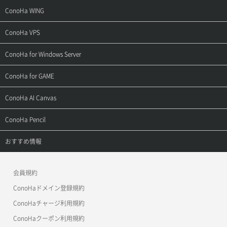
サポートトップ
ConoHa WING
ご契約・お支払い
サポートトップ
ConoHa VPS
よくある質問
ご利用ガイド
サポートトップ
ConoHa for Windows Server
用語集
ConoHa WINGの始め方
ご利用ガイド
サポートトップ
ConoHa for GAME
お問い合わせ
お乗り換えガイド
よくある質問
ご利用ガイド
サポートトップ
ConoHa AI Canvas
よくある質問
APIドキュメントVPS2.0
よくある質問
ご利用ガイド
サポートトップ
ConoHa Pencil
APIドキュメントVPS3.0
APIドキュメントVPS2.0
よくある質問
ご利用ガイド
サポートトップ
おすすめ情報
APIドキュメントVPS3.0
よくある質問
ご利用ガイド
ワプ活
会員規約
よくある質問
マイクラゼミ
ConoHaドメイン登録規約
美雲このは徹底ガイド
ConoHaチャージ利用規約
ConoHaクーポン利用規約