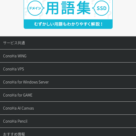
サービス共通
サポートトップ
ConoHa WING
ご契約・お支払い
サポートトップ
ConoHa VPS
よくある質問
ご利用ガイド
サポートトップ
ConoHa for Windows Server
用語集
ConoHa WINGの始め方
ご利用ガイド
サポートトップ
ConoHa for GAME
お問い合わせ
お乗り換えガイド
よくある質問
ご利用ガイド
サポートトップ
ConoHa AI Canvas
よくある質問
APIドキュメントVPS2.0
よくある質問
ご利用ガイド
サポートトップ
ConoHa Pencil
APIドキュメントVPS3.0
APIドキュメントVPS2.0
よくある質問
ご利用ガイド
サポートトップ
おすすめ情報