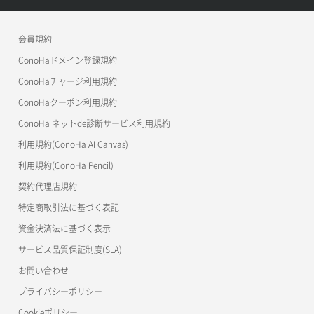
APIドキュメントVPS3.0
よくある質問
ご利用ガイド
ワプ活
会員規約
よくある質問
マイクラゼミ
ConoHaドメイン登録規約
美雲このは徹底ガイド
ConoHaチャージ利用規約
ConoHaクーポン利用規約
ConoHa ネットde診断サービス利用規約
利用規約(ConoHa AI Canvas)
利用規約(ConoHa Pencil)
契約代理店規約
特定商取引法に基づく表記
資金決済法に基づく表示
サービス品質保証制度(SLA)
お問い合わせ
プライバシーポリシー
Cookieポリシー