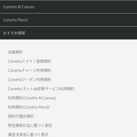
お問い合わせ
お乗り換えガイド
よくある質問
ご利用ガイド
サポートトップ
ConoHa AI Canvas
よくある質問
APIドキュメントVPS2.0
よくある質問
ご利用ガイド
サポートトップ
ConoHa Pencil
APIドキュメントVPS3.0
APIドキュメントVPS2.0
よくある質問
ご利用ガイド
サポートトップ
おすすめ情報
APIドキュメントVPS3.0
よくある質問
ご利用ガイド
ワプ活
会員規約
よくある質問
マイクラゼミ
ConoHaドメイン登録規約
美雲このは徹底ガイド
ConoHaチャージ利用規約
ConoHaクーポン利用規約
ConoHa ネットde診断サービス利用規約
利用規約(ConoHa AI Canvas)
利用規約(ConoHa Pencil)
契約代理店規約
特定商取引法に基づく表記
資金決済法に基づく表示