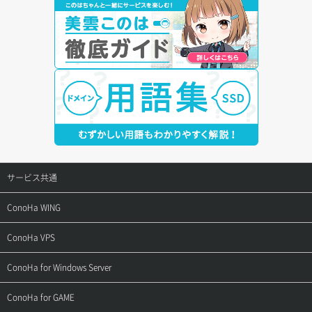
サービス共通
サポートトップ
ConoHa WING
ご契約・お支払い
サポートトップ
ConoHa VPS
よくある質問
ご利用ガイド
サポートトップ
ConoHa for Windows Server
用語集
ConoHa WINGの始め方
ご利用ガイド
サポートトップ
ConoHa for GAME