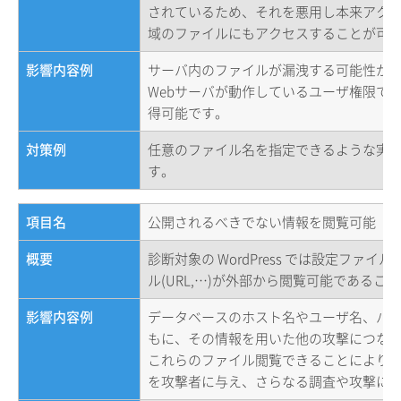
されているため、それを悪用し本来アク
域のファイルにもアクセスすることが可能です
影響内容例
サーバ内のファイルが漏洩する可能性が
Webサーバが動作しているユーザ権限で
得可能です。
対策例
任意のファイル名を指定できるような実
す。
項目名
公開されるべきでない情報を閲覧可能（Word
概要
診断対象の WordPress では設定ファ
ル(URL,…)が外部から閲覧可能であるこ
影響内容例
データベースのホスト名やユーザ名、パ
もに、その情報を用いた他の攻撃につな
これらのファイル閲覧できることにより
を攻撃者に与え、さらなる調査や攻撃に