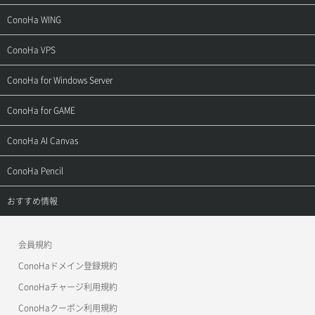
サポートトップ
ConoHa WING
ご契約・お支払い
サポートトップ
ConoHa VPS
よくある質問
ご利用ガイド
サポートトップ
ConoHa for Windows Server
用語集
ConoHa WINGの始め方
ご利用ガイド
サポートトップ
ConoHa for GAME
お問い合わせ
お乗り換えガイド
よくある質問
ご利用ガイド
サポートトップ
ConoHa AI Canvas
よくある質問
APIドキュメントVPS2.0
よくある質問
ご利用ガイド
サポートトップ
ConoHa Pencil
APIドキュメントVPS3.0
APIドキュメントVPS2.0
よくある質問
ご利用ガイド
サポートトップ
おすすめ情報
APIドキュメントVPS3.0
よくある質問
ご利用ガイド
ワプ活
会員規約
よくある質問
マイクラゼミ
ConoHaドメイン登録規約
美雲このは徹底ガイド
ConoHaチャージ利用規約
ConoHaクーポン利用規約