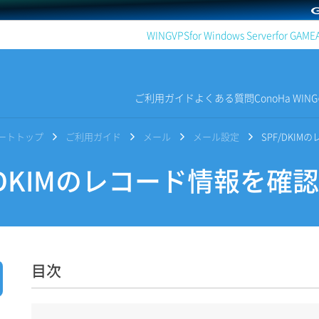
WING
VPS
for Windows Server
for GAME
ご利用ガイド
よくある質問
ConoHa WI
サポートトップ
ご利用ガイド
メール
メール設定
SPF/DKI
/DKIMのレコード情報を確
目次