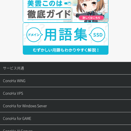
サービス共通
サポートトップ
ConoHa WING
ご契約・お支払い
サポートトップ
ConoHa VPS
よくある質問
ご利用ガイド
サポートトップ
ConoHa for Windows Server
用語集
ConoHa WINGの始め方
ご利用ガイド
サポートトップ
ConoHa for GAME
お問い合わせ
お乗り換えガイド
よくある質問
ご利用ガイド
サポートトップ