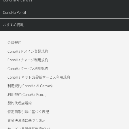
ConoHa AI Canvas
よくある質問
APIドキュメントVPS2.0
よくある質問
ご利用ガイド
サポートトップ
ConoHa Pencil
APIドキュメントVPS3.0
APIドキュメントVPS2.0
よくある質問
ご利用ガイド
サポートトップ
おすすめ情報
APIドキュメントVPS3.0
よくある質問
ご利用ガイド
ワプ活
会員規約
よくある質問
マイクラゼミ
ConoHaドメイン登録規約
美雲このは徹底ガイド
ConoHaチャージ利用規約
ConoHaクーポン利用規約
ConoHa ネットde診断サービス利用規約
利用規約(ConoHa AI Canvas)
利用規約(ConoHa Pencil)
契約代理店規約
特定商取引法に基づく表記
資金決済法に基づく表示