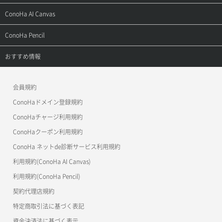
お問い合わせ
お乗り換えガイド
よくある質問
ご利用ガイド
サポートトップ
ConoHa AI Canvas
よくある質問
APIドキュメントVPS2.0
よくある質問
ご利用ガイド
サポートトップ
ConoHa Pencil
APIドキュメントVPS3.0
APIドキュメントVPS2.0
よくある質問
ご利用ガイド
サポートトップ
おすすめ情報
APIドキュメントVPS3.0
よくある質問
ご利用ガイド
ワプ活
会員規約
よくある質問
マイクラゼミ
ConoHaドメイン登録規約
美雲このは徹底ガイド
ConoHaチャージ利用規約
ConoHaクーポン利用規約
ConoHa ネットde診断サービス利用規約
利用規約(ConoHa AI Canvas)
利用規約(ConoHa Pencil)
契約代理店規約
特定商取引法に基づく表記
資金決済法に基づく表示