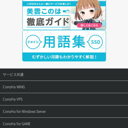
サービス共通
サポートトップ
ConoHa WING
ご契約・お支払い
サポートトップ
ConoHa VPS
よくある質問
ご利用ガイド
サポートトップ
ConoHa for Windows Server
用語集
ConoHa WINGの始め方
ご利用ガイド
サポートトップ
ConoHa for GAME