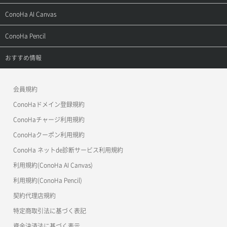
お問い合わせ
お乗り換えガイド
よくある質問
ご利用ガイド
サポートトップ
ConoHa AI Canvas
よくある質問
APIドキュメントVPS2.0
よくある質問
ご利用ガイド
サポートトップ
ConoHa Pencil
APIドキュメントVPS3.0
APIドキュメントVPS2.0
よくある質問
ご利用ガイド
サポートトップ
おすすめ情報
APIドキュメントVPS3.0
よくある質問
ご利用ガイド
ワプ活
会員規約
よくある質問
マイクラゼミ
ConoHaドメイン登録規約
美雲このは徹底ガイド
ConoHaチャージ利用規約
ConoHaクーポン利用規約
ConoHa ネットde診断サービス利用規約
利用規約(ConoHa AI Canvas)
利用規約(ConoHa Pencil)
契約代理店規約
特定商取引法に基づく表記
資金決済法に基づく表示