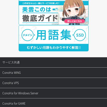
サービス共通
サポートトップ
ConoHa WING
ご契約・お支払い
サポートトップ
ConoHa VPS
よくある質問
ご利用ガイド
サポートトップ
ConoHa for Windows Server
用語集
ConoHa WINGの始め方
ご利用ガイド
サポートトップ
ConoHa for GAME