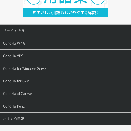
サービス共通
サポートトップ
ConoHa WING
ご契約・お支払い
サポートトップ
ConoHa VPS
よくある質問
ご利用ガイド
サポートトップ
ConoHa for Windows Server
用語集
ConoHa WINGの始め方
ご利用ガイド
サポートトップ
ConoHa for GAME
お問い合わせ
お乗り換えガイド
よくある質問
ご利用ガイド
サポートトップ
ConoHa AI Canvas
よくある質問
APIドキュメントVPS2.0
よくある質問
ご利用ガイド
サポートトップ
ConoHa Pencil
APIドキュメントVPS3.0
APIドキュメントVPS2.0
よくある質問
ご利用ガイド
サポートトップ
おすすめ情報
APIドキュメントVPS3.0
よくある質問
ご利用ガイド
ワプ活