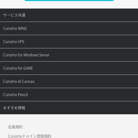
サービス共通
サポートトップ
ConoHa WING
ご契約・お支払い
サポートトップ
ConoHa VPS
よくある質問
ご利用ガイド
サポートトップ
ConoHa for Windows Server
用語集
ConoHa WINGの始め方
ご利用ガイド
サポートトップ
ConoHa for GAME
お問い合わせ
お乗り換えガイド
よくある質問
ご利用ガイド
サポートトップ
ConoHa AI Canvas
よくある質問
APIドキュメントVPS2.0
よくある質問
ご利用ガイド
サポートトップ
ConoHa Pencil
APIドキュメントVPS3.0
APIドキュメントVPS2.0
よくある質問
ご利用ガイド
サポートトップ
おすすめ情報
APIドキュメントVPS3.0
よくある質問
ご利用ガイド
ワプ活
会員規約
よくある質問
マイクラゼミ
ConoHaドメイン登録規約