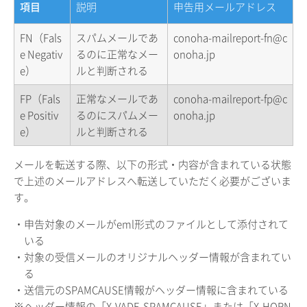
項目
説明
申告用メールアドレス
FN（Fals
スパムメールであ
conoha-mailreport-fn@c
e Negativ
るのに正常なメー
onoha.jp
e）
ルと判断される
FP（Fals
正常なメールであ
conoha-mailreport-fp@c
e Positiv
るのにスパムメー
onoha.jp
e）
ルと判断される
メールを転送する際、以下の形式・内容が含まれている状態
で上述のメールアドレスへ転送していただく必要がございま
す。
・申告対象のメールがeml形式のファイルとして添付されて
いる
・対象の受信メールのオリジナルヘッダー情報が含まれてい
る
・送信元のSPAMCAUSE情報がヘッダー情報に含まれている
※ヘッダー情報の「X-VADE-SPAMCAUSE」または「X-HORN