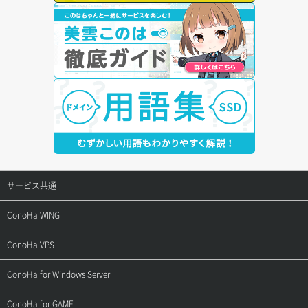
サービス共通
サポートトップ
ConoHa WING
ご契約・お支払い
サポートトップ
ConoHa VPS
よくある質問
ご利用ガイド
サポートトップ
ConoHa for Windows Server
用語集
ConoHa WINGの始め方
ご利用ガイド
サポートトップ
ConoHa for GAME