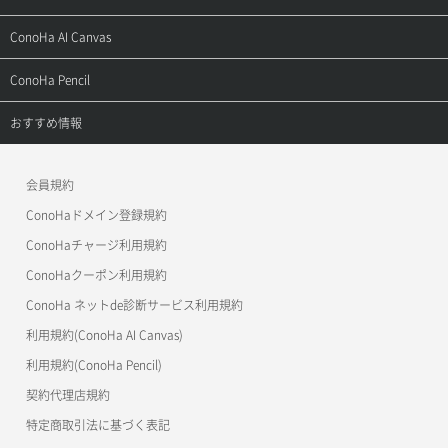
お問い合わせ
お乗り換えガイド
よくある質問
ご利用ガイド
サポートトップ
ConoHa AI Canvas
よくある質問
APIドキュメントVPS2.0
よくある質問
ご利用ガイド
サポートトップ
ConoHa Pencil
APIドキュメントVPS3.0
APIドキュメントVPS2.0
よくある質問
ご利用ガイド
サポートトップ
おすすめ情報
APIドキュメントVPS3.0
よくある質問
ご利用ガイド
ワプ活
会員規約
よくある質問
マイクラゼミ
ConoHaドメイン登録規約
美雲このは徹底ガイド
ConoHaチャージ利用規約
ConoHaクーポン利用規約
ConoHa ネットde診断サービス利用規約
利用規約(ConoHa AI Canvas)
利用規約(ConoHa Pencil)
契約代理店規約
特定商取引法に基づく表記