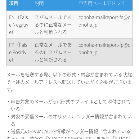
項目
説明
申告用メールアドレス
FN（Fals
スパムメールであ
conoha-mailreport-fn@c
e Negativ
るのに正常なメー
onoha.jp
e）
ルと判断される
FP（Fals
正常なメールであ
conoha-mailreport-fp@c
e Positiv
るのにスパムメー
onoha.jp
e）
ルと判断される
メールを転送する際、以下の形式・内容が含まれている状態
で上述のメールアドレスへ転送していただく必要がございま
す。
・申告対象のメールがeml形式のファイルとして添付されて
いる
・対象の受信メールのオリジナルヘッダー情報が含まれてい
る
・送信元のSPAMCAUSE情報がヘッダー情報に含まれている
※ヘッダー情報の「X-VADE-SPAMCAUSE」または「X-HORN