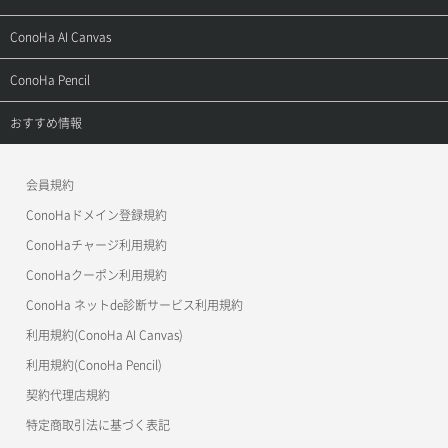
お問い合わせ
お乗り換えガイド
よくある質問
ご利用ガイド
サポートトップ
ConoHa AI Canvas
よくある質問
APIドキュメントVPS2.0
よくある質問
ご利用ガイド
サポートトップ
ConoHa Pencil
APIドキュメントVPS3.0
APIドキュメントVPS2.0
よくある質問
ご利用ガイド
サポートトップ
おすすめ情報
APIドキュメントVPS3.0
よくある質問
ご利用ガイド
ワプ活
会員規約
よくある質問
マイクラゼミ
ConoHaドメイン登録規約
美雲このは徹底ガイド
ConoHaチャージ利用規約
ConoHaクーポン利用規約
ConoHa ネットde診断サービス利用規約
利用規約(ConoHa AI Canvas)
利用規約(ConoHa Pencil)
契約代理店規約
特定商取引法に基づく表記