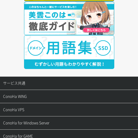
サービス共通
サポートトップ
ConoHa WING
ご契約・お支払い
サポートトップ
ConoHa VPS
よくある質問
ご利用ガイド
サポートトップ
ConoHa for Windows Server
用語集
ConoHa WINGの始め方
ご利用ガイド
サポートトップ
ConoHa for GAME