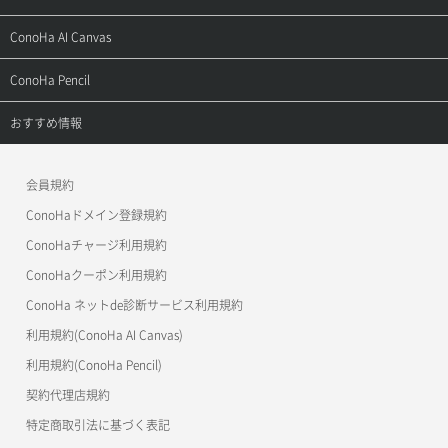
お問い合わせ
お乗り換えガイド
よくある質問
ご利用ガイド
サポートトップ
ConoHa AI Canvas
よくある質問
APIドキュメントVPS2.0
よくある質問
ご利用ガイド
サポートトップ
ConoHa Pencil
APIドキュメントVPS3.0
APIドキュメントVPS2.0
よくある質問
ご利用ガイド
サポートトップ
おすすめ情報
APIドキュメントVPS3.0
よくある質問
ご利用ガイド
ワプ活
会員規約
よくある質問
マイクラゼミ
ConoHaドメイン登録規約
美雲このは徹底ガイド
ConoHaチャージ利用規約
ConoHaクーポン利用規約
ConoHa ネットde診断サービス利用規約
利用規約(ConoHa AI Canvas)
利用規約(ConoHa Pencil)
契約代理店規約
特定商取引法に基づく表記