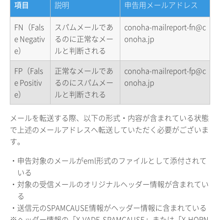
項目
説明
申告用メールアドレス
FN（Fals
スパムメールであ
conoha-mailreport-fn@c
e Negativ
るのに正常なメー
onoha.jp
e）
ルと判断される
FP（Fals
正常なメールであ
conoha-mailreport-fp@c
e Positiv
るのにスパムメー
onoha.jp
e）
ルと判断される
メールを転送する際、以下の形式・内容が含まれている状態
で上述のメールアドレスへ転送していただく必要がございま
す。
・申告対象のメールがeml形式のファイルとして添付されて
いる
・対象の受信メールのオリジナルヘッダー情報が含まれてい
る
・送信元のSPAMCAUSE情報がヘッダー情報に含まれている
※ヘッダー情報の「X-VADE-SPAMCAUSE」または「X-HORN