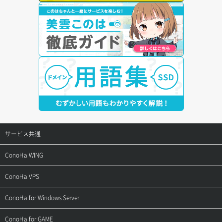
サービス共通
サポートトップ
ConoHa WING
ご契約・お支払い
サポートトップ
ConoHa VPS
よくある質問
ご利用ガイド
サポートトップ
ConoHa for Windows Server
用語集
ConoHa WINGの始め方
ご利用ガイド
サポートトップ
ConoHa for GAME