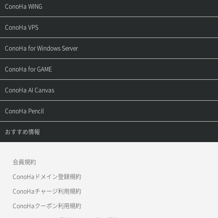
サポートトップ
ConoHa WING
ご契約・お支払い
サポートトップ
ConoHa VPS
よくある質問
ご利用ガイド
サポートトップ
ConoHa for Windows Server
用語集
ConoHa WINGの始め方
ご利用ガイド
サポートトップ
ConoHa for GAME
お問い合わせ
お乗り換えガイド
よくある質問
ご利用ガイド
サポートトップ
ConoHa AI Canvas
よくある質問
APIドキュメントVPS2.0
よくある質問
ご利用ガイド
サポートトップ
ConoHa Pencil
APIドキュメントVPS3.0
APIドキュメントVPS2.0
よくある質問
ご利用ガイド
サポートトップ
おすすめ情報
APIドキュメントVPS3.0
よくある質問
ご利用ガイド
ワプ活
会員規約
よくある質問
マイクラゼミ
ConoHaドメイン登録規約
美雲このは徹底ガイド
ConoHaチャージ利用規約
ConoHaクーポン利用規約