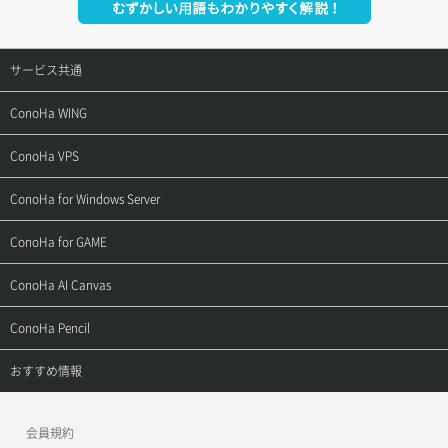
サービス共通
サポートトップ
ConoHa WING
ご契約・お支払い
サポートトップ
ConoHa VPS
よくある質問
ご利用ガイド
サポートトップ
ConoHa for Windows Server
用語集
ConoHa WINGの始め方
ご利用ガイド
サポートトップ
ConoHa for GAME
お問い合わせ
お乗り換えガイド
よくある質問
ご利用ガイド
サポートトップ
ConoHa AI Canvas
よくある質問
APIドキュメントVPS2.0
よくある質問
ご利用ガイド
サポートトップ
ConoHa Pencil
APIドキュメントVPS3.0
APIドキュメントVPS2.0
よくある質問
ご利用ガイド
サポートトップ
おすすめ情報
APIドキュメントVPS3.0
よくある質問
ご利用ガイド
ワプ活
会員規約
よくある質問