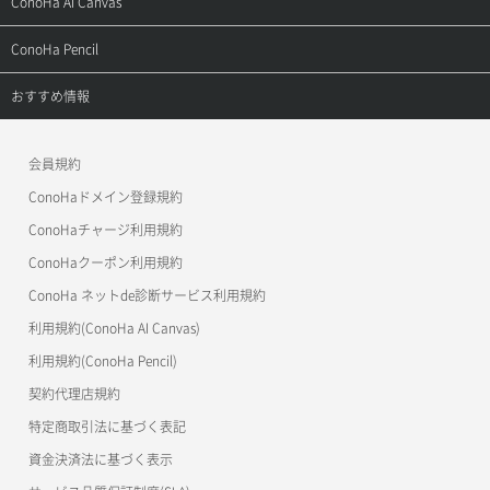
ConoHa AI Canvas
よくある質問
APIドキュメントVPS2.0
よくある質問
ご利用ガイド
サポートトップ
ConoHa Pencil
APIドキュメントVPS3.0
APIドキュメントVPS2.0
よくある質問
ご利用ガイド
サポートトップ
おすすめ情報
APIドキュメントVPS3.0
よくある質問
ご利用ガイド
ワプ活
会員規約
よくある質問
マイクラゼミ
ConoHaドメイン登録規約
美雲このは徹底ガイド
ConoHaチャージ利用規約
ConoHaクーポン利用規約
ConoHa ネットde診断サービス利用規約
利用規約(ConoHa AI Canvas)
利用規約(ConoHa Pencil)
契約代理店規約
特定商取引法に基づく表記
資金決済法に基づく表示