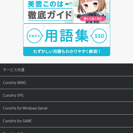
サービス共通
サポートトップ
ConoHa WING
ご契約・お支払い
サポートトップ
ConoHa VPS
よくある質問
ご利用ガイド
サポートトップ
ConoHa for Windows Server
用語集
ConoHa WINGの始め方
ご利用ガイド
サポートトップ
ConoHa for GAME
お問い合わせ
お乗り換えガイド
よくある質問
ご利用ガイド
サポートトップ