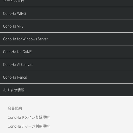
サービス共通
サポートトップ
ConoHa WING
ご契約・お支払い
サポートトップ
ConoHa VPS
よくある質問
ご利用ガイド
サポートトップ
ConoHa for Windows Server
用語集
ConoHa WINGの始め方
ご利用ガイド
サポートトップ
ConoHa for GAME
お問い合わせ
お乗り換えガイド
よくある質問
ご利用ガイド
サポートトップ
ConoHa AI Canvas
よくある質問
APIドキュメントVPS2.0
よくある質問
ご利用ガイド
サポートトップ
ConoHa Pencil
APIドキュメントVPS3.0
APIドキュメントVPS2.0
よくある質問
ご利用ガイド
サポートトップ
おすすめ情報
APIドキュメントVPS3.0
よくある質問
ご利用ガイド
ワプ活
会員規約
よくある質問
マイクラゼミ
ConoHaドメイン登録規約
美雲このは徹底ガイド
ConoHaチャージ利用規約