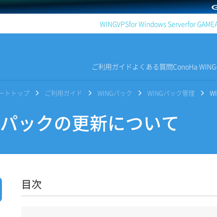
WING
VPS
for Windows Server
for GAME
ご利用ガイド
よくある質問
ConoHa WI
サポートトップ
ご利用ガイド
WINGパック
WINGパック管理
W
Gパックの更新について
目次