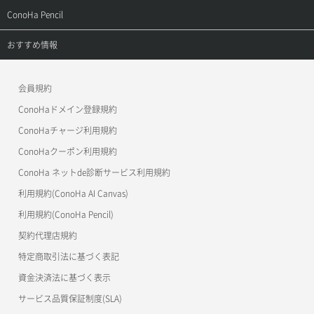
よくある質問
APIドキュメントVPS2.0
よくある質問
ご利用ガイド
サポートトップ
ConoHa Pencil
APIドキュメントVPS3.0
APIドキュメントVPS2.0
よくある質問
ご利用ガイド
サポートトップ
おすすめ情報
APIドキュメントVPS3.0
よくある質問
ご利用ガイド
ワプ活
会員規約
よくある質問
マイクラゼミ
ConoHaドメイン登録規約
美雲このは徹底ガイド
ConoHaチャージ利用規約
ConoHaクーポン利用規約
ConoHa ネットde診断サービス利用規約
利用規約(ConoHa AI Canvas)
利用規約(ConoHa Pencil)
契約代理店規約
特定商取引法に基づく表記
資金決済法に基づく表示
サービス品質保証制度(SLA)