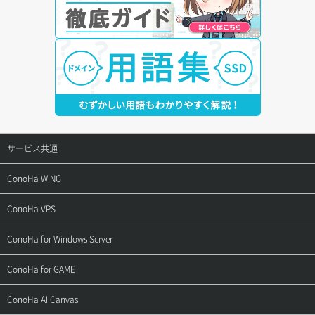
サービス共通
サポートトップ
ConoHa WING
ご契約・お支払い
サポートトップ
ConoHa VPS
よくある質問
ご利用ガイド
サポートトップ
ConoHa for Windows Server
用語集
ConoHa WINGの始め方
ご利用ガイド
サポートトップ
ConoHa for GAME
お問い合わせ
お乗り換えガイド
よくある質問
ご利用ガイド
サポートトップ
ConoHa AI Canvas