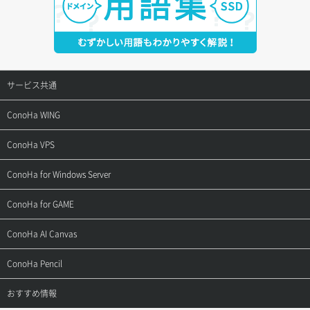
サービス共通
サポートトップ
ConoHa WING
ご契約・お支払い
サポートトップ
ConoHa VPS
よくある質問
ご利用ガイド
サポートトップ
ConoHa for Windows Server
用語集
ConoHa WINGの始め方
ご利用ガイド
サポートトップ
ConoHa for GAME
お問い合わせ
お乗り換えガイド
よくある質問
ご利用ガイド
サポートトップ
ConoHa AI Canvas
よくある質問
APIドキュメントVPS2.0
よくある質問
ご利用ガイド
サポートトップ
ConoHa Pencil
APIドキュメントVPS3.0
APIドキュメントVPS2.0
よくある質問
ご利用ガイド
サポートトップ
おすすめ情報