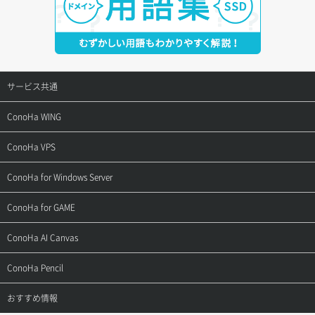
サービス共通
サポートトップ
ConoHa WING
ご契約・お支払い
サポートトップ
ConoHa VPS
よくある質問
ご利用ガイド
サポートトップ
ConoHa for Windows Server
用語集
ConoHa WINGの始め方
ご利用ガイド
サポートトップ
ConoHa for GAME
お問い合わせ
お乗り換えガイド
よくある質問
ご利用ガイド
サポートトップ
ConoHa AI Canvas
よくある質問
APIドキュメントVPS2.0
よくある質問
ご利用ガイド
サポートトップ
ConoHa Pencil
APIドキュメントVPS3.0
APIドキュメントVPS2.0
よくある質問
ご利用ガイド
サポートトップ
おすすめ情報