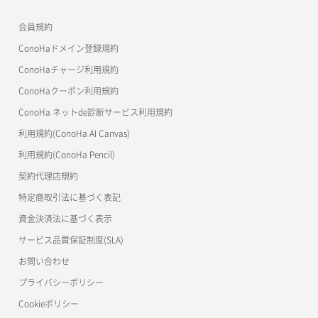
APIドキュメントVPS3.0
よくある質問
ご利用ガイド
ワプ活
会員規約
よくある質問
マイクラゼミ
ConoHaドメイン登録規約
美雲このは徹底ガイド
ConoHaチャージ利用規約
ConoHaクーポン利用規約
ConoHa ネットde診断サービス利用規約
利用規約(ConoHa AI Canvas)
利用規約(ConoHa Pencil)
契約代理店規約
特定商取引法に基づく表記
資金決済法に基づく表示
サービス品質保証制度(SLA)
お問い合わせ
プライバシーポリシー
Cookieポリシー