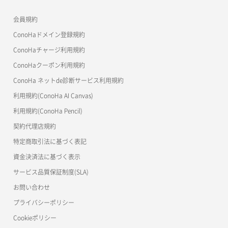
APIドキュメントVPS3.0
よくある質問
ご利用ガイド
ワプ活
会員規約
よくある質問
マイクラゼミ
ConoHaドメイン登録規約
美雲このは徹底ガイド
ConoHaチャージ利用規約
ConoHaクーポン利用規約
ConoHa ネットde診断サービス利用規約
利用規約(ConoHa AI Canvas)
利用規約(ConoHa Pencil)
契約代理店規約
特定商取引法に基づく表記
資金決済法に基づく表示
サービス品質保証制度(SLA)
お問い合わせ
プライバシーポリシー
Cookieポリシー