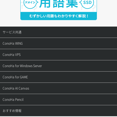
サービス共通
サポートトップ
ConoHa WING
ご契約・お支払い
サポートトップ
ConoHa VPS
よくある質問
ご利用ガイド
サポートトップ
ConoHa for Windows Server
用語集
ConoHa WINGの始め方
ご利用ガイド
サポートトップ
ConoHa for GAME
お問い合わせ
お乗り換えガイド
よくある質問
ご利用ガイド
サポートトップ
ConoHa AI Canvas
よくある質問
APIドキュメントVPS2.0
よくある質問
ご利用ガイド
サポートトップ
ConoHa Pencil
APIドキュメントVPS3.0
APIドキュメントVPS2.0
よくある質問
ご利用ガイド
サポートトップ
おすすめ情報