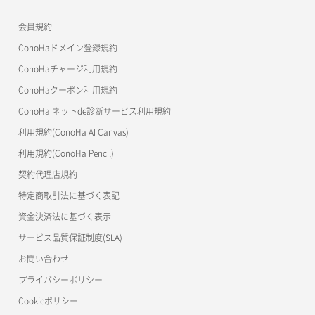
APIドキュメントVPS3.0
よくある質問
ご利用ガイド
ワプ活
会員規約
よくある質問
マイクラゼミ
ConoHaドメイン登録規約
美雲このは徹底ガイド
ConoHaチャージ利用規約
ConoHaクーポン利用規約
ConoHa ネットde診断サービス利用規約
利用規約(ConoHa AI Canvas)
利用規約(ConoHa Pencil)
契約代理店規約
特定商取引法に基づく表記
資金決済法に基づく表示
サービス品質保証制度(SLA)
お問い合わせ
プライバシーポリシー
Cookieポリシー