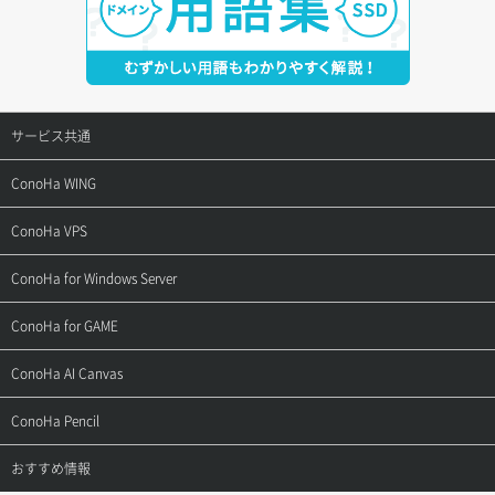
サービス共通
サポートトップ
ConoHa WING
ご契約・お支払い
サポートトップ
ConoHa VPS
よくある質問
ご利用ガイド
サポートトップ
ConoHa for Windows Server
用語集
ConoHa WINGの始め方
ご利用ガイド
サポートトップ
ConoHa for GAME
お問い合わせ
お乗り換えガイド
よくある質問
ご利用ガイド
サポートトップ
ConoHa AI Canvas
よくある質問
APIドキュメントVPS2.0
よくある質問
ご利用ガイド
サポートトップ
ConoHa Pencil
APIドキュメントVPS3.0
APIドキュメントVPS2.0
よくある質問
ご利用ガイド
サポートトップ
おすすめ情報