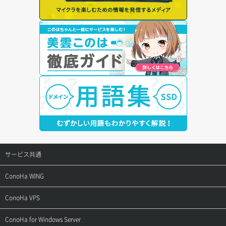
サービス共通
サポートトップ
ConoHa WING
ご契約・お支払い
サポートトップ
ConoHa VPS
よくある質問
ご利用ガイド
サポートトップ
ConoHa for Windows Server