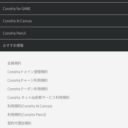
用語集
ConoHa WINGの始め方
ご利用ガイド
サポートトップ
ConoHa for GAME
お問い合わせ
お乗り換えガイド
よくある質問
ご利用ガイド
サポートトップ
ConoHa AI Canvas
よくある質問
APIドキュメントVPS2.0
よくある質問
ご利用ガイド
サポートトップ
ConoHa Pencil
APIドキュメントVPS3.0
APIドキュメントVPS2.0
よくある質問
ご利用ガイド
サポートトップ
おすすめ情報
APIドキュメントVPS3.0
よくある質問
ご利用ガイド
ワプ活
会員規約
よくある質問
マイクラゼミ
ConoHaドメイン登録規約
美雲このは徹底ガイド
ConoHaチャージ利用規約
ConoHaクーポン利用規約
ConoHa ネットde診断サービス利用規約
利用規約(ConoHa AI Canvas)
利用規約(ConoHa Pencil)
契約代理店規約