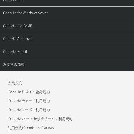
ConoHa VPS
よくある質問
ご利用ガイド
サポートトップ
ConoHa for Windows Server
用語集
ConoHa WINGの始め方
ご利用ガイド
サポートトップ
ConoHa for GAME
お問い合わせ
お乗り換えガイド
よくある質問
ご利用ガイド
サポートトップ
ConoHa AI Canvas
よくある質問
APIドキュメントVPS2.0
よくある質問
ご利用ガイド
サポートトップ
ConoHa Pencil
APIドキュメントVPS3.0
APIドキュメントVPS2.0
よくある質問
ご利用ガイド
サポートトップ
おすすめ情報
APIドキュメントVPS3.0
よくある質問
ご利用ガイド
ワプ活
会員規約
よくある質問
マイクラゼミ
ConoHaドメイン登録規約
美雲このは徹底ガイド
ConoHaチャージ利用規約
ConoHaクーポン利用規約
ConoHa ネットde診断サービス利用規約
利用規約(ConoHa AI Canvas)