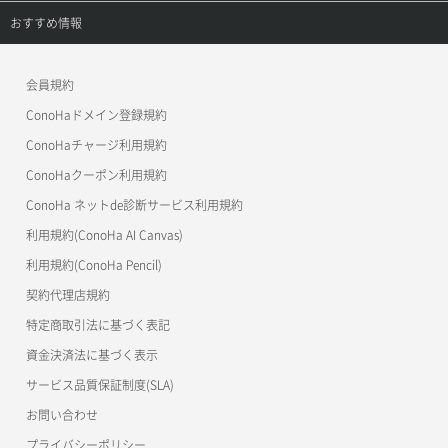
APIドキュメントVPS3.0
APIドキュメントVPS2.0
よくある質問
ご利用ガイド
サポートトップ
おすすめ情報
APIドキュメントVPS3.0
よくある質問
ご利用ガイド
ワプ活
会員規約
よくある質問
マイクラゼミ
ConoHaドメイン登録規約
美雲このは徹底ガイド
ConoHaチャージ利用規約
ConoHaクーポン利用規約
ConoHa ネットde診断サービス利用規約
利用規約(ConoHa AI Canvas)
利用規約(ConoHa Pencil)
契約代理店規約
特定商取引法に基づく表記
資金決済法に基づく表示
サービス品質保証制度(SLA)
お問い合わせ
プライバシーポリシー