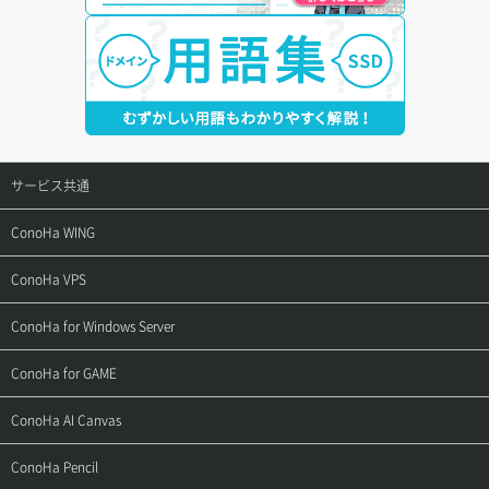
サービス共通
サポートトップ
ConoHa WING
ご契約・お支払い
サポートトップ
ConoHa VPS
よくある質問
ご利用ガイド
サポートトップ
ConoHa for Windows Server
用語集
ConoHa WINGの始め方
ご利用ガイド
サポートトップ
ConoHa for GAME
お問い合わせ
お乗り換えガイド
よくある質問
ご利用ガイド
サポートトップ
ConoHa AI Canvas
よくある質問
APIドキュメントVPS2.0
よくある質問
ご利用ガイド
サポートトップ
ConoHa Pencil