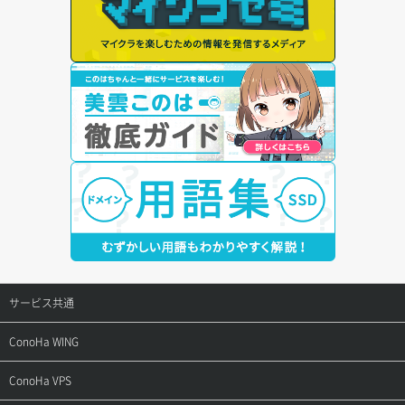
サービス共通
サポートトップ
ConoHa WING
ご契約・お支払い
サポートトップ
ConoHa VPS