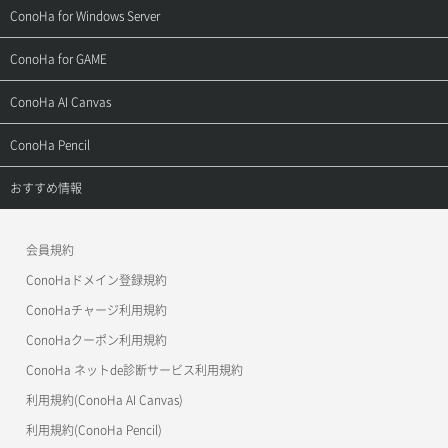
よくある質問
ご利用ガイド
サポートトップ
ConoHa for Windows Server
用語集
ConoHa WINGの始め方
ご利用ガイド
サポートトップ
ConoHa for GAME
お問い合わせ
お乗り換えガイド
よくある質問
ご利用ガイド
サポートトップ
ConoHa AI Canvas
よくある質問
APIドキュメントVPS2.0
よくある質問
ご利用ガイド
サポートトップ
ConoHa Pencil
APIドキュメントVPS3.0
APIドキュメントVPS2.0
よくある質問
ご利用ガイド
サポートトップ
おすすめ情報
APIドキュメントVPS3.0
よくある質問
ご利用ガイド
ワプ活
会員規約
よくある質問
マイクラゼミ
ConoHaドメイン登録規約
美雲このは徹底ガイド
ConoHaチャージ利用規約
ConoHaクーポン利用規約
ConoHa ネットde診断サービス利用規約
利用規約(ConoHa AI Canvas)
利用規約(ConoHa Pencil)