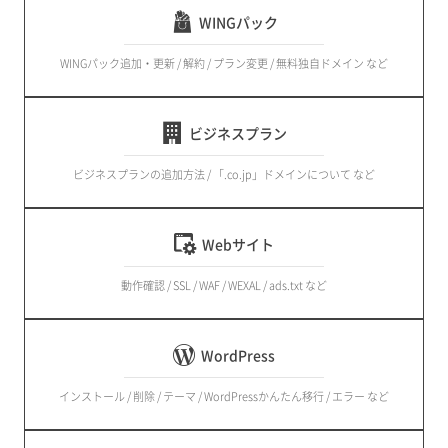
WINGパック
WINGパック追加・更新 / 解約 / プラン変更 / 無料独自ドメイン など
ビジネスプラン
ビジネスプランの追加方法 / 「.co.jp」ドメインについて など
Webサイト
動作確認 / SSL / WAF / WEXAL / ads.txt など
WordPress
インストール / 削除 / テーマ / WordPressかんたん移行 / エラー など