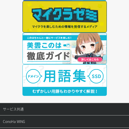
サービス共通
サポートトップ
ConoHa WING