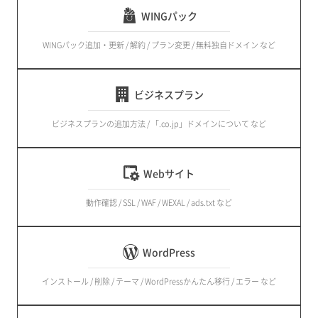
WINGパック
WINGパック追加・更新 / 解約 / プラン変更 / 無料独自ドメイン など
ビジネスプラン
ビジネスプランの追加方法 / 「.co.jp」ドメインについて など
Webサイト
動作確認 / SSL / WAF / WEXAL / ads.txt など
WordPress
インストール / 削除 / テーマ / WordPressかんたん移行 / エラー など