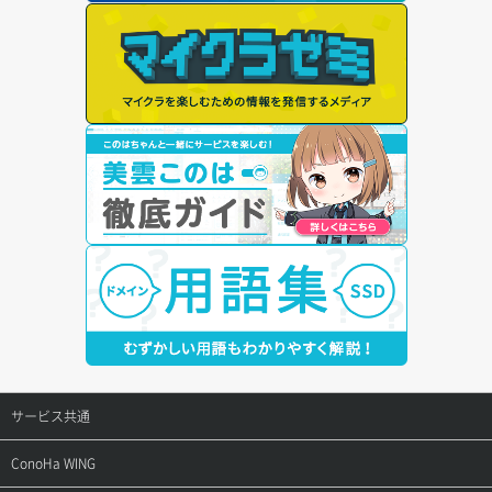
サービス共通
サポートトップ
ConoHa WING