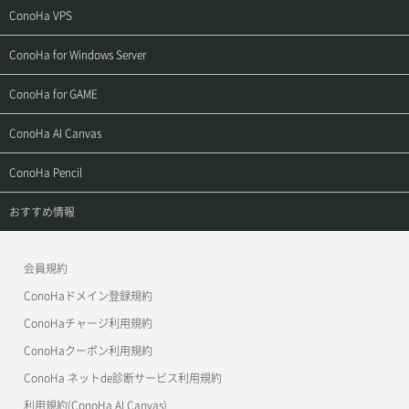
ご契約・お支払い
サポートトップ
ConoHa VPS
よくある質問
ご利用ガイド
サポートトップ
ConoHa for Windows Server
用語集
ConoHa WINGの始め方
ご利用ガイド
サポートトップ
ConoHa for GAME
お問い合わせ
お乗り換えガイド
よくある質問
ご利用ガイド
サポートトップ
ConoHa AI Canvas
よくある質問
APIドキュメントVPS2.0
よくある質問
ご利用ガイド
サポートトップ
ConoHa Pencil
APIドキュメントVPS3.0
APIドキュメントVPS2.0
よくある質問
ご利用ガイド
サポートトップ
おすすめ情報
APIドキュメントVPS3.0
よくある質問
ご利用ガイド
ワプ活
会員規約
よくある質問
マイクラゼミ
ConoHaドメイン登録規約
美雲このは徹底ガイド
ConoHaチャージ利用規約
ConoHaクーポン利用規約
ConoHa ネットde診断サービス利用規約
利用規約(ConoHa AI Canvas)