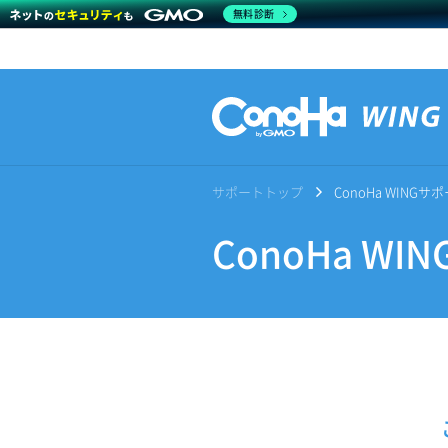
無料診断
サポートトップ
ConoHa WING
ConoHa W