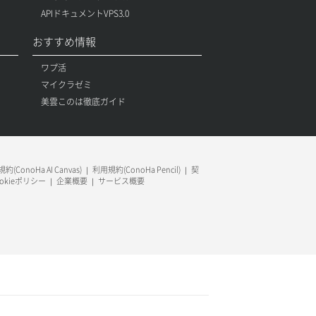
APIドキュメントVPS3.0
おすすめ情報
ワプ活
マイクラゼミ
美雲このは徹底ガイド
約(ConoHa AI Canvas)
利用規約(ConoHa Pencil)
契
ookieポリシー
企業概要
サービス概要