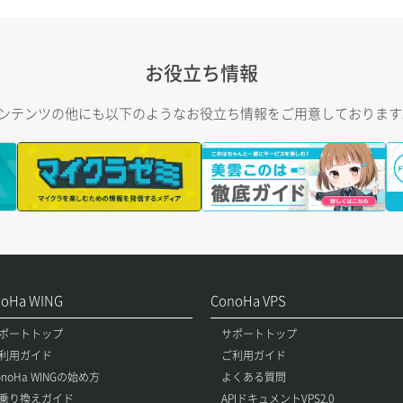
お役立ち情報
トコンテンツの他にも以下のようなお役立ち情報をご用意しておりま
noHa WING
ConoHa VPS
ポートトップ
サポートトップ
利用ガイド
ご利用ガイド
onoHa WINGの始め方
よくある質問
乗り換えガイド
APIドキュメントVPS2.0