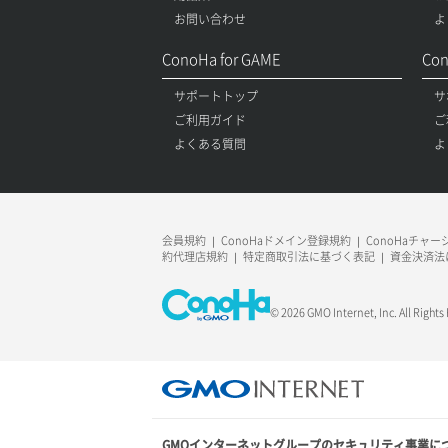
お問い合わせ
よ
ConoHa for GAME
Con
サポートトップ
サ
ご利用ガイド
ご
よくある質問
よ
会員規約
ConoHaドメイン登録規約
ConoHaチャ
約代理店規約
特定商取引法に基づく表記
資金決済法
© 2026 GMO Internet, Inc. All Rights
GMOインターネットグループのセキュリティ事業に