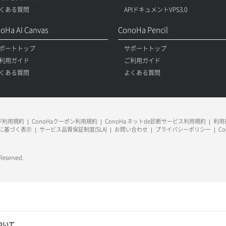
くある質問
APIドキュメントVPS3.0
oHa AI Canvas
ConoHa Pencil
ポートトップ
サポートトップ
利用ガイド
ご利用ガイド
くある質問
よくある質問
ージ利用規約
ConoHaクーポン利用規約
ConoHa ネットde診断サービス利用規約
利用規
に基づく表示
サービス品質保証制度(SLA)
お問い合わせ
プライバシーポリシー
C
 Reserved.
ついて