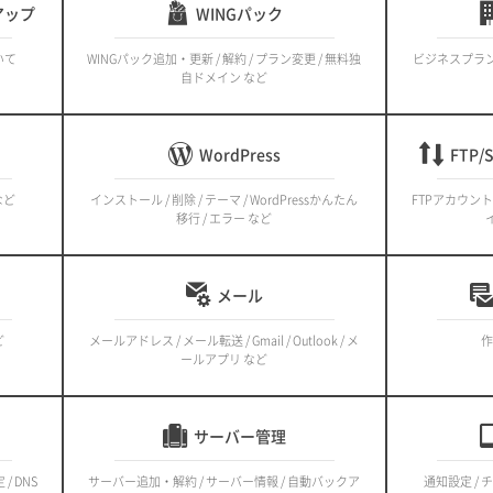
アップ
WINGパック
いて
WINGパック追加・更新 / 解約 / プラン変更 / 無料独
ビジネスプランの
自ドメイン など
WordPress
FTP
 など
インストール / 削除 / テーマ / WordPressかんたん
FTPアカウント 
移行 / エラー など
メール
ど
メールアドレス / メール転送 / Gmail / Outlook / メ
作
ールアプリ など
サーバー管理
 DNS
サーバー追加・解約 / サーバー情報 / 自動バックア
通知設定 / 