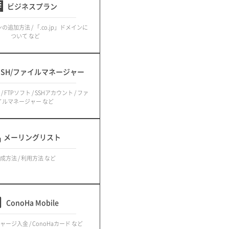
ビジネスプラン
追加方法 / 「.co.jp」ドメインに
ついて など
/SSH/ファイルマネージャー
/ FTPソフト / SSHアカウント / ファ
イルマネージャー など
メーリングリスト
成方法 / 利用方法 など
ConoHa Mobile
チャージ入金 / ConoHaカード など