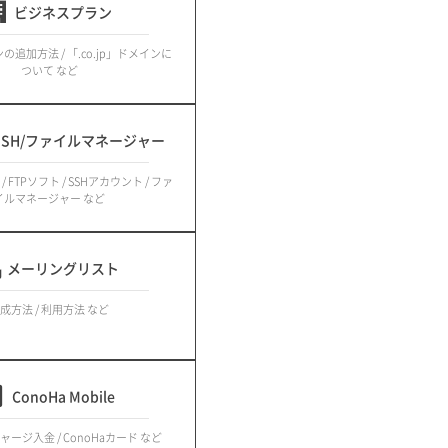
ビジネスプラン
追加方法 / 「.co.jp」ドメインに
ついて など
/SSH/ファイルマネージャー
/ FTPソフト / SSHアカウント / ファ
イルマネージャー など
メーリングリスト
成方法 / 利用方法 など
ConoHa Mobile
チャージ入金 / ConoHaカード など