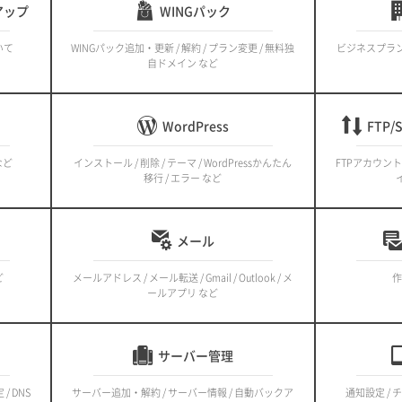
アップ
WINGパック
いて
WINGパック追加・更新 / 解約 / プラン変更 / 無料独
ビジネスプランの
自ドメイン など
WordPress
FTP
 など
インストール / 削除 / テーマ / WordPressかんたん
FTPアカウント 
移行 / エラー など
メール
ど
メールアドレス / メール転送 / Gmail / Outlook / メ
作
ールアプリ など
サーバー管理
 DNS
サーバー追加・解約 / サーバー情報 / 自動バックア
通知設定 / 