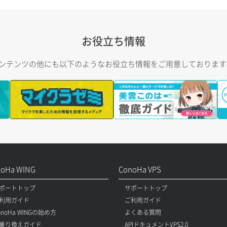
お役立ち情報
トコンテンツの他にも以下のようなお役立ち情報をご用意しておりま
noHa WING
ConoHa VPS
ポートトップ
サポートトップ
利用ガイド
ご利用ガイド
onoHa WINGの始め方
よくある質問
乗り換えガイド
APIドキュメントVPS2.0