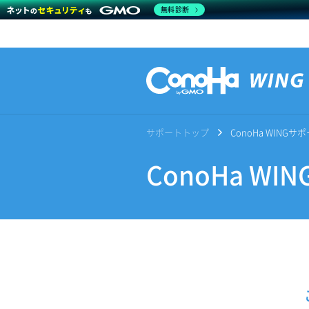
無料診断
サポートトップ
ConoHa WING
ConoHa W