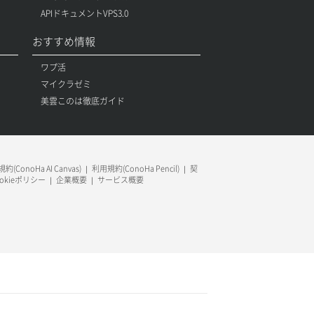
APIドキュメントVPS3.0
おすすめ情報
ワプ活
マイクラゼミ
美雲このは徹底ガイド
約(ConoHa AI Canvas)
利用規約(ConoHa Pencil)
契
ookieポリシー
企業概要
サービス概要