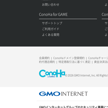
お問い合わせ
よ
ConoHa for GAME
Con
サポートトップ
サ
ご利用ガイド
ご
よくある質問
よ
会員規約
ConoHaドメイン登録規約
ConoHaチャ
約代理店規約
特定商取引法に基づく表記
資金決済法
© 2026 GMO Internet, Inc. All Rights
GMOインターネットグループのセキュリティ事業に