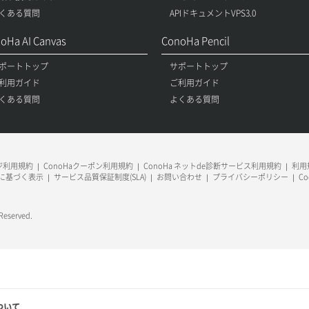
くある質問
APIドキュメントVPS3.0
oHa AI Canvas
ConoHa Pencil
ポートトップ
サポートトップ
利用ガイド
ご利用ガイド
くある質問
よくある質問
ージ利用規約
ConoHaクーポン利用規約
ConoHa ネットde診断サービス利用規約
利用規
に基づく表示
サービス品質保証制度(SLA)
お問い合わせ
プライバシーポリシー
C
 Reserved.
ついて