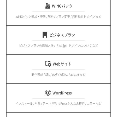
WINGパック
WINGパック追加・更新 / 解約 / プラン変更 / 無料独自ドメイン など
ビジネスプラン
ビジネスプランの追加方法 / 「.co.jp」ドメインについて など
Webサイト
動作確認 / SSL / WAF / WEXAL / ads.txt など
WordPress
インストール / 削除 / テーマ / WordPressかんたん移行 / エラー など