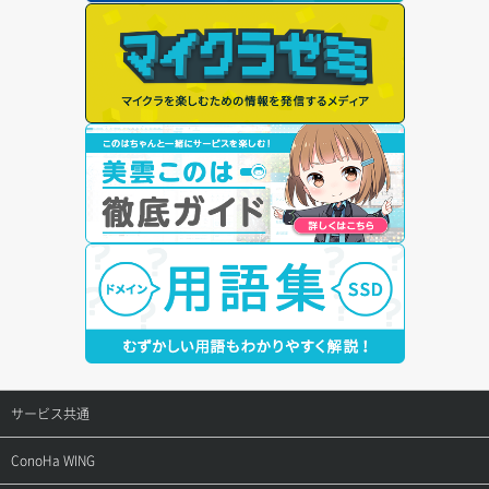
サービス共通
サポートトップ
ConoHa WING