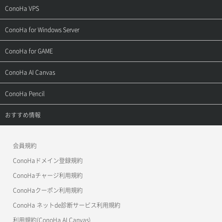
ご契約・お支払い
サポートトップ
ConoHa VPS
よくある質問
ご利用ガイド
サポートトップ
ConoHa for Windows Server
用語集
ConoHa WINGの始め方
ご利用ガイド
サポートトップ
ConoHa for GAME
お問い合わせ
お乗り換えガイド
よくある質問
ご利用ガイド
サポートトップ
ConoHa AI Canvas
よくある質問
APIドキュメントVPS2.0
よくある質問
ご利用ガイド
サポートトップ
ConoHa Pencil
APIドキュメントVPS3.0
APIドキュメントVPS2.0
よくある質問
ご利用ガイド
サポートトップ
おすすめ情報
APIドキュメントVPS3.0
よくある質問
ご利用ガイド
ワプ活
会員規約
よくある質問
マイクラゼミ
ConoHaドメイン登録規約
美雲このは徹底ガイド
ConoHaチャージ利用規約
ConoHaクーポン利用規約
ConoHa ネットde診断サービス利用規約
利用規約(ConoHa AI Canvas)