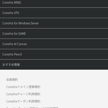
サポートトップ
ConoHa WING
ご契約・お支払い
サポートトップ
ConoHa VPS
よくある質問
ご利用ガイド
サポートトップ
ConoHa for Windows Server
用語集
ConoHa WINGの始め方
ご利用ガイド
サポートトップ
ConoHa for GAME
お問い合わせ
お乗り換えガイド
よくある質問
ご利用ガイド
サポートトップ
ConoHa AI Canvas
よくある質問
APIドキュメントVPS2.0
よくある質問
ご利用ガイド
サポートトップ
ConoHa Pencil
APIドキュメントVPS3.0
APIドキュメントVPS2.0
よくある質問
ご利用ガイド
サポートトップ
おすすめ情報
APIドキュメントVPS3.0
よくある質問
ご利用ガイド
ワプ活
会員規約
よくある質問
マイクラゼミ
ConoHaドメイン登録規約
美雲このは徹底ガイド
ConoHaチャージ利用規約
ConoHaクーポン利用規約