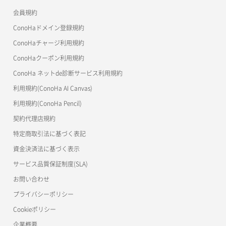
ワプ活
会員規約
よくある質問
マイクラゼミ
ConoHaドメイン登録規約
美雲このは徹底ガイド
ConoHaチャージ利用規約
ConoHaクーポン利用規約
ConoHa ネットde診断サービス利用規約
利用規約(ConoHa AI Canvas)
利用規約(ConoHa Pencil)
契約代理店規約
特定商取引法に基づく表記
資金決済法に基づく表示
サービス品質保証制度(SLA)
お問い合わせ
プライバシーポリシー
Cookieポリシー
企業概要