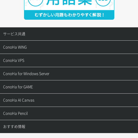
サービス共通
サポートトップ
ConoHa WING
ご契約・お支払い
サポートトップ
ConoHa VPS
よくある質問
ご利用ガイド
サポートトップ
ConoHa for Windows Server
用語集
ConoHa WINGの始め方
ご利用ガイド
サポートトップ
ConoHa for GAME
お問い合わせ
お乗り換えガイド
よくある質問
ご利用ガイド
サポートトップ
ConoHa AI Canvas
よくある質問
APIドキュメントVPS2.0
よくある質問
ご利用ガイド
サポートトップ
ConoHa Pencil
APIドキュメントVPS3.0
APIドキュメントVPS2.0
よくある質問
ご利用ガイド
サポートトップ
おすすめ情報
APIドキュメントVPS3.0
よくある質問
ご利用ガイド