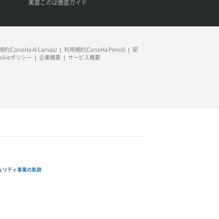
美雲このは徹底ガイド
約(ConoHa AI Canvas)
利用規約(ConoHa Pencil)
契
ookieポリシー
企業概要
サービス概要
ュリティ事業の軌跡