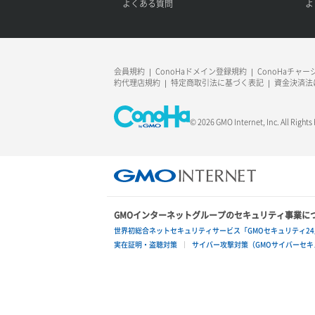
よくある質問
よ
会員規約
ConoHaドメイン登録規約
ConoHaチャ
約代理店規約
特定商取引法に基づく表記
資金決済法
© 2026 GMO Internet, Inc. All Rights
GMOインターネットグループのセキュリティ事業に
世界初総合ネットセキュリティサービス「GMOセキュリティ24
実在証明・盗聴対策
サイバー攻撃対策（GMOサイバーセキュ