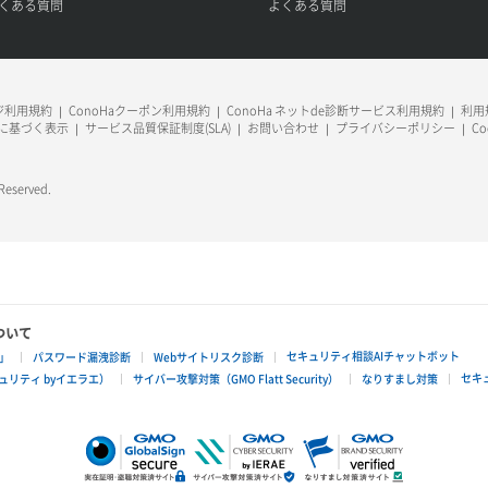
くある質問
よくある質問
ージ利用規約
ConoHaクーポン利用規約
ConoHa ネットde診断サービス利用規約
利用規
に基づく表示
サービス品質保証制度(SLA)
お問い合わせ
プライバシーポリシー
C
 Reserved.
ついて
セキュリティ相談AIチャットボット
」
パスワード漏洩診断
Webサイトリスク診断
セキ
リティ byイエラエ）
サイバー攻撃対策（GMO Flatt Security）
なりすまし対策