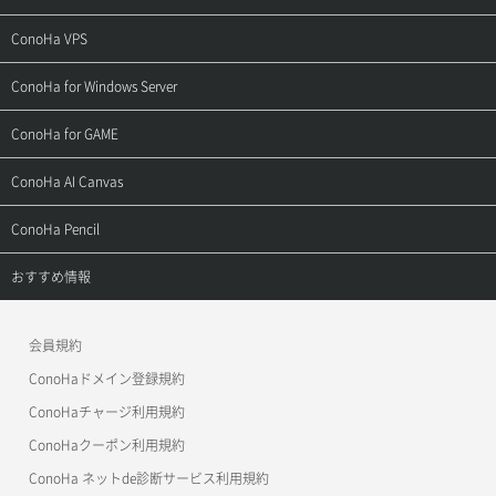
ご契約・お支払い
サポートトップ
ConoHa VPS
よくある質問
ご利用ガイド
サポートトップ
ConoHa for Windows Server
用語集
ConoHa WINGの始め方
ご利用ガイド
サポートトップ
ConoHa for GAME
お問い合わせ
お乗り換えガイド
よくある質問
ご利用ガイド
サポートトップ
ConoHa AI Canvas
よくある質問
APIドキュメントVPS2.0
よくある質問
ご利用ガイド
サポートトップ
ConoHa Pencil
APIドキュメントVPS3.0
APIドキュメントVPS2.0
よくある質問
ご利用ガイド
サポートトップ
おすすめ情報
APIドキュメントVPS3.0
よくある質問
ご利用ガイド
ワプ活
会員規約
よくある質問
マイクラゼミ
ConoHaドメイン登録規約
美雲このは徹底ガイド
ConoHaチャージ利用規約
ConoHaクーポン利用規約
ConoHa ネットde診断サービス利用規約