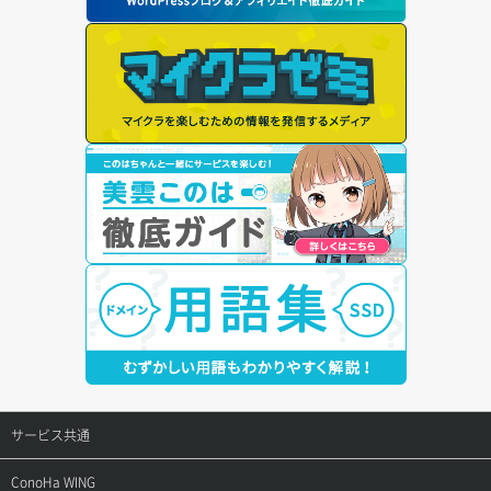
サービス共通
サポートトップ
ConoHa WING