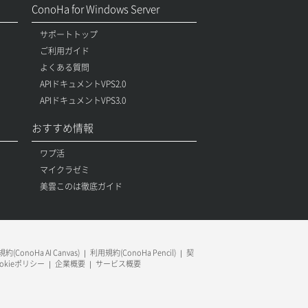
ConoHa for Windows Server
サポートトップ
ご利用ガイド
よくある質問
APIドキュメントVPS2.0
APIドキュメントVPS3.0
おすすめ情報
ワプ活
マイクラゼミ
美雲このは徹底ガイド
約(ConoHa AI Canvas)
利用規約(ConoHa Pencil)
契
ookieポリシー
企業概要
サービス概要