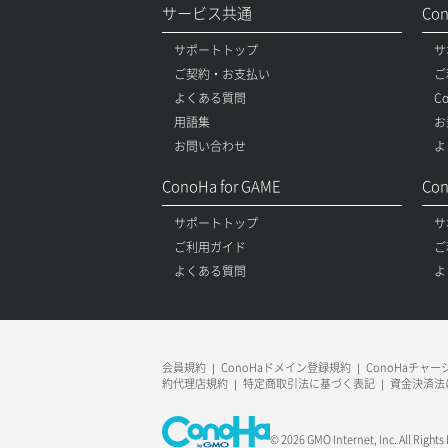
サービス共通
Co
サポートトップ
サ
ご契約・お支払い
ご
よくある質問
C
用語集
お
お問い合わせ
よ
ConoHa for GAME
Con
サポートトップ
サ
ご利用ガイド
ご
よくある質問
よ
会員規約
ConoHaドメイン登録規約
ConoHaチャ
約代理店規約
特定商取引法に基づく表記
資金決済法
© 2026 GMO Internet, Inc. All Rights