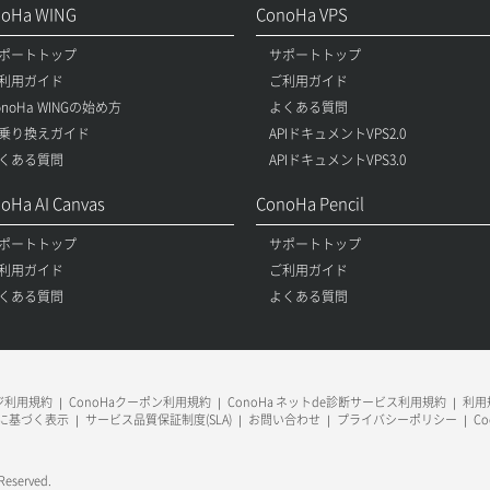
noHa WING
ConoHa VPS
ポートトップ
サポートトップ
利用ガイド
ご利用ガイド
onoHa WINGの始め方
よくある質問
乗り換えガイド
APIドキュメントVPS2.0
くある質問
APIドキュメントVPS3.0
oHa AI Canvas
ConoHa Pencil
ポートトップ
サポートトップ
利用ガイド
ご利用ガイド
くある質問
よくある質問
ージ利用規約
ConoHaクーポン利用規約
ConoHa ネットde診断サービス利用規約
利用規
に基づく表示
サービス品質保証制度(SLA)
お問い合わせ
プライバシーポリシー
C
 Reserved.