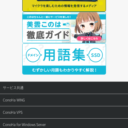
サービス共通
サポートトップ
ConoHa WING
ご契約・お支払い
サポートトップ
ConoHa VPS
よくある質問
ご利用ガイド
サポートトップ
ConoHa for Windows Server