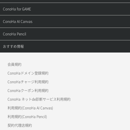
用語集
ConoHa WINGの始め方
ご利用ガイド
サポートトップ
ConoHa for GAME
お問い合わせ
お乗り換えガイド
よくある質問
ご利用ガイド
サポートトップ
ConoHa AI Canvas
よくある質問
APIドキュメントVPS2.0
よくある質問
ご利用ガイド
サポートトップ
ConoHa Pencil
APIドキュメントVPS3.0
APIドキュメントVPS2.0
よくある質問
ご利用ガイド
サポートトップ
おすすめ情報
APIドキュメントVPS3.0
よくある質問
ご利用ガイド
ワプ活
会員規約
よくある質問
マイクラゼミ
ConoHaドメイン登録規約
美雲このは徹底ガイド
ConoHaチャージ利用規約
ConoHaクーポン利用規約
ConoHa ネットde診断サービス利用規約
利用規約(ConoHa AI Canvas)
利用規約(ConoHa Pencil)
契約代理店規約