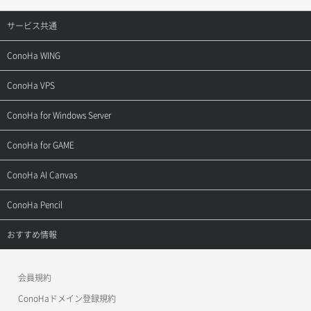
サービス共通
サポートトップ
ConoHa WING
ご契約・お支払い
サポートトップ
ConoHa VPS
よくある質問
ご利用ガイド
サポートトップ
ConoHa for Windows Server
用語集
ConoHa WINGの始め方
ご利用ガイド
サポートトップ
ConoHa for GAME
お問い合わせ
お乗り換えガイド
よくある質問
ご利用ガイド
サポートトップ
ConoHa AI Canvas
よくある質問
APIドキュメントVPS2.0
よくある質問
ご利用ガイド
サポートトップ
ConoHa Pencil
APIドキュメントVPS3.0
APIドキュメントVPS2.0
よくある質問
ご利用ガイド
サポートトップ
おすすめ情報
APIドキュメントVPS3.0
よくある質問
ご利用ガイド
ワプ活
会員規約
よくある質問
マイクラゼミ
ConoHaドメイン登録規約