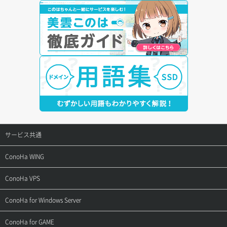
サービス共通
サポートトップ
ConoHa WING
ご契約・お支払い
サポートトップ
ConoHa VPS
よくある質問
ご利用ガイド
サポートトップ
ConoHa for Windows Server
用語集
ConoHa WINGの始め方
ご利用ガイド
サポートトップ
ConoHa for GAME