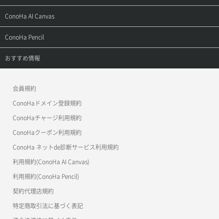
お問い合わせ
お乗り換えガイド
よくある質問
ご利用ガイド
サポートトップ
ConoHa AI Canvas
よくある質問
APIドキュメントVPS2.0
よくある質問
ご利用ガイド
サポートトップ
ConoHa Pencil
APIドキュメントVPS3.0
APIドキュメントVPS2.0
よくある質問
ご利用ガイド
サポートトップ
おすすめ情報
APIドキュメントVPS3.0
よくある質問
ご利用ガイド
ワプ活
会員規約
よくある質問
マイクラゼミ
ConoHaドメイン登録規約
美雲このは徹底ガイド
ConoHaチャージ利用規約
ConoHaクーポン利用規約
ConoHa ネットde診断サービス利用規約
利用規約(ConoHa AI Canvas)
利用規約(ConoHa Pencil)
契約代理店規約
特定商取引法に基づく表記