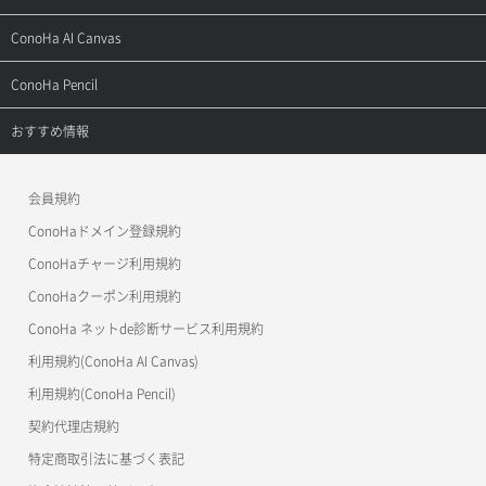
お問い合わせ
お乗り換えガイド
よくある質問
ご利用ガイド
サポートトップ
ConoHa AI Canvas
よくある質問
APIドキュメントVPS2.0
よくある質問
ご利用ガイド
サポートトップ
ConoHa Pencil
APIドキュメントVPS3.0
APIドキュメントVPS2.0
よくある質問
ご利用ガイド
サポートトップ
おすすめ情報
APIドキュメントVPS3.0
よくある質問
ご利用ガイド
ワプ活
会員規約
よくある質問
マイクラゼミ
ConoHaドメイン登録規約
美雲このは徹底ガイド
ConoHaチャージ利用規約
ConoHaクーポン利用規約
ConoHa ネットde診断サービス利用規約
利用規約(ConoHa AI Canvas)
利用規約(ConoHa Pencil)
契約代理店規約
特定商取引法に基づく表記