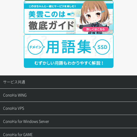
サービス共通
サポートトップ
ConoHa WING
ご契約・お支払い
サポートトップ
ConoHa VPS
よくある質問
ご利用ガイド
サポートトップ
ConoHa for Windows Server
用語集
ConoHa WINGの始め方
ご利用ガイド
サポートトップ
ConoHa for GAME