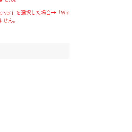
+ SQL Server」を選択した場合→「Win
択できません。
。